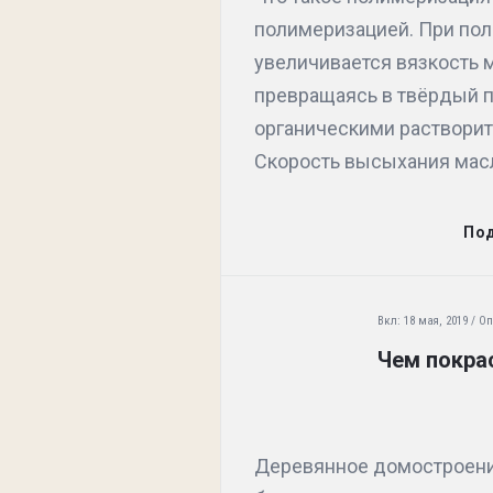
полимеризацией. При пол
увеличивается вязкость 
превращаясь в твёрдый п
органическими раствори
Скорость высыхания масла
По
Вкл:
18 мая, 2019
Оп
Чем покра
Деревянное домостроение