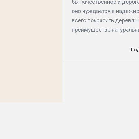
бы качественное и дорог
оно нуждается в надежно
всего покрасить деревян
преимущество натуральны
По
Футер