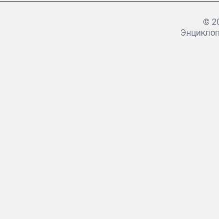
© 2
Энцикло