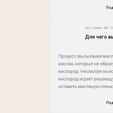
По
Вкл:
4 апреля, 2021
О
Для чего в
Процесс высыхания масл
маслах, которые не обра
кислород. Несмотря на и
кислород играет решающу
оставить масляную пленку
По