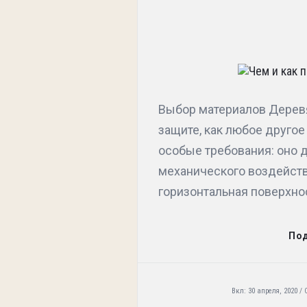
Выбор материалов Деревя
защите, как любое друго
особые требования: оно д
механического воздействи
горизонтальная поверхност
По
Вкл:
30 апреля, 2020