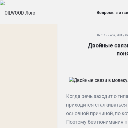
OILW
OILWOO
Вопросы и отв
Навигац
O
Вкл:
16 июля, 2021
О
Двойные связ
I
пон
L
W
O
O
Когда речь заходит о тип
D
приходится сталкиваться
основной причиной, по к
С
Поэтому без понимания п