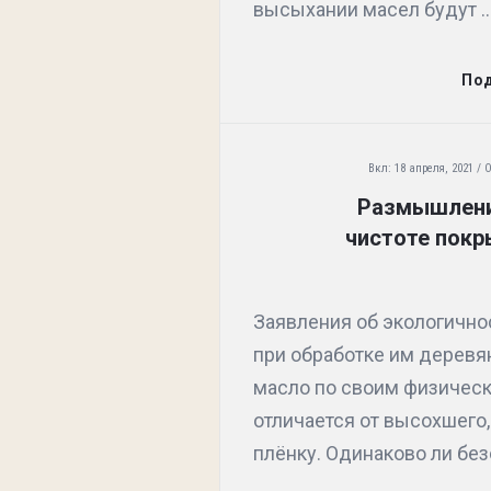
в
высыхании масел будут ..
е
ж
По
и
й
Вкл:
18 апреля, 2021
О
Размышления
С
чистоте покр
т
а
Заявления об экологично
т
при обработке им деревя
е
масло по своим физичес
отличается от высохшего
й
плёнку. Одинаково ли без