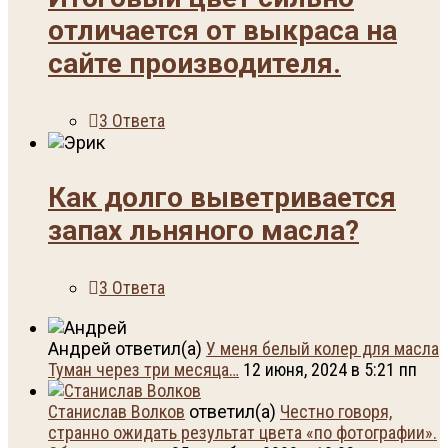
отличается от выкраса на
сайте производителя.
3 Ответа
Как долго выветривается
запах льняного масла?
3 Ответа
Андрей ответил(а)
У меня белый колер для масла
Туман через три месяца…
12 июня, 2024 в 5:21 пп
Станислав Волков
ответил(а)
Честно говоря,
странно ожидать результат цвета «по фотографии».