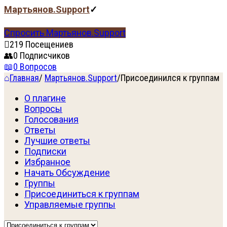
Мартьянов.Support
Спросить Мартьянов.Support
219
Посещениев
0
Подписчиков
0
Вопросов
Главная
/
Мартьянов.Support
/
Присоединился к группам
О плагине
Вопросы
Голосования
Ответы
Лучшие ответы
Подписки
Избранное
Начать Обсуждение
Группы
Присоединиться к группам
Управляемые группы