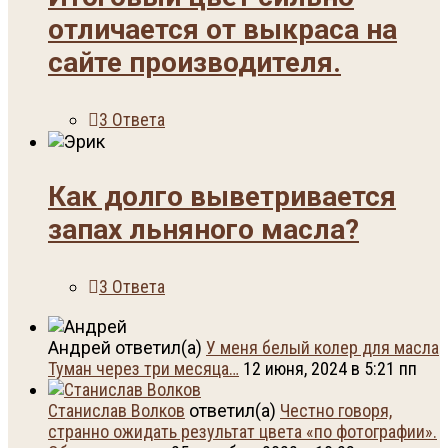
отличается от выкраса на
сайте производителя.
3 Ответа
Как долго выветривается
запах льняного масла?
3 Ответа
Андрей ответил(а)
У меня белый колер для масла
Туман через три месяца…
12 июня, 2024 в 5:21 пп
Станислав Волков
ответил(а)
Честно говоря,
странно ожидать результат цвета «по фотографии».